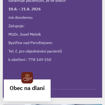
oznamuje pacientům, že ve dnech
10.8. - 21.8. 2026
má dovolenou.
Zatupuje:
MUDr. Josef Melník
Bystřice nad Pernštejnem
Tel. č. pro objednávání pacientů
k ošetření : 778 149 550
Obec na dlani
231
MOBILNÍ APLIKACE