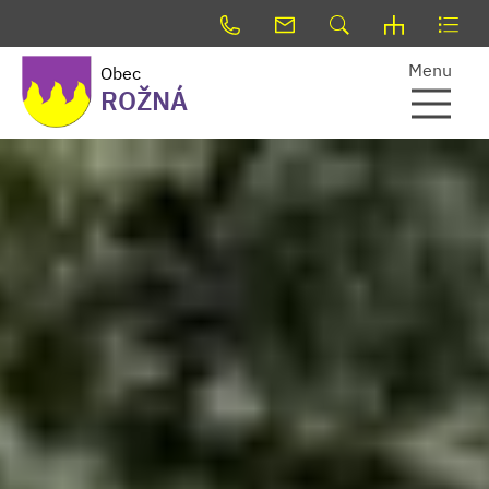
Menu
Obec
ROŽNÁ