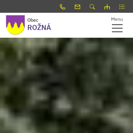
Menu
Obec
ROŽNÁ