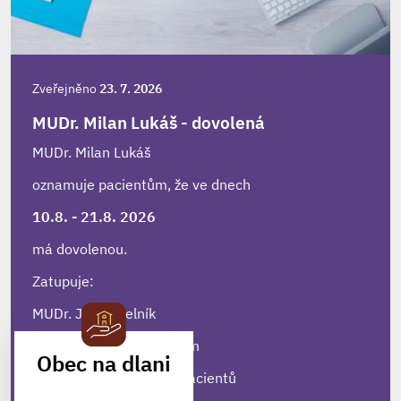
Zveřejněno
23. 7. 2026
MUDr. Milan Lukáš - dovolená
MUDr. Milan Lukáš
oznamuje pacientům, že ve dnech
10.8. - 21.8. 2026
má dovolenou.
Zatupuje:
MUDr. Josef Melník
Bystřice nad Pernštejnem
Obec na dlani
Tel. č. pro objednávání pacientů
MOBILNÍ APLIKACE