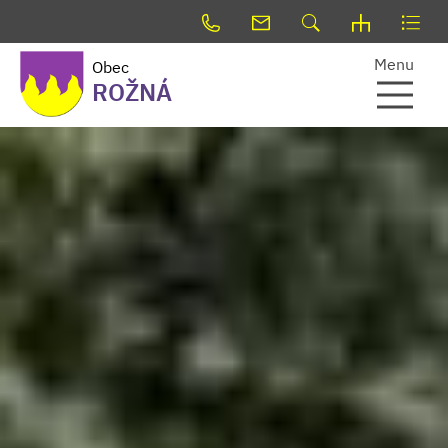
Menu
Obec
ROŽNÁ