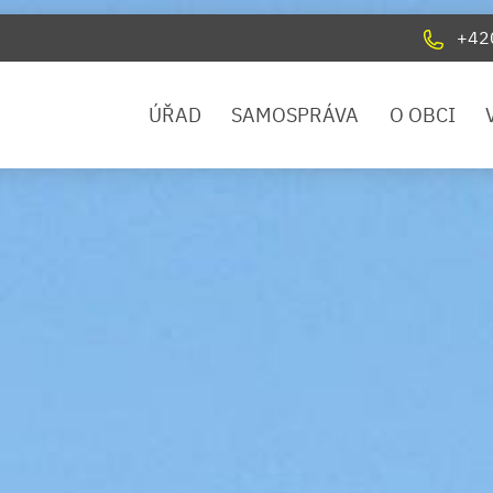
+42
ÚŘAD
SAMOSPRÁVA
O OBCI