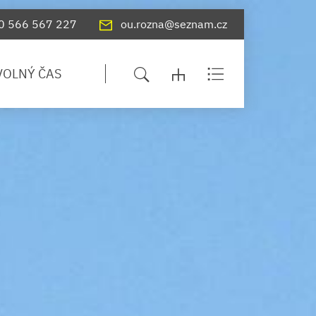
0 566 567 227
ou.rozna@seznam.cz
VOLNÝ ČAS