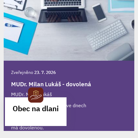
Zveřejněno
23. 7. 2026
MUDr. Milan Lukáš - dovolená
MUDr. Milan Lukáš
oznamuje pacientům, že ve dnech
Obec na dlani
MOBILNÍ APLIKACE
10.8. - 21.8. 2026
má dovolenou.