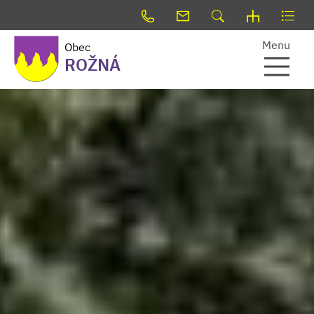
Menu
Obec
ROŽNÁ