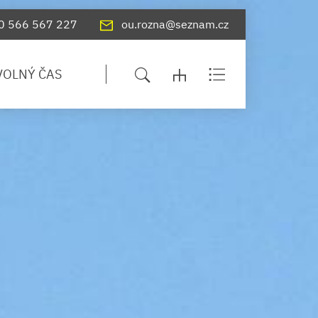
0 566 567 227
ou.rozna@seznam.cz
VOLNÝ ČAS