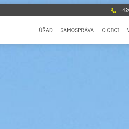
+42
ÚŘAD
SAMOSPRÁVA
O OBCI