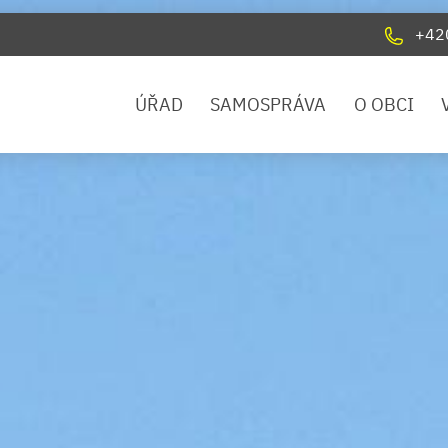
+42
ÚŘAD
SAMOSPRÁVA
O OBCI