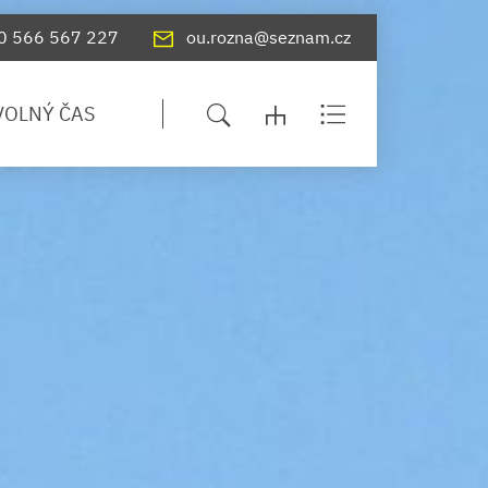
0 566 567 227
ou.rozna@seznam.cz
VOLNÝ ČAS