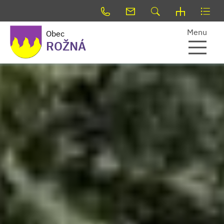
Menu
Obec
ROŽNÁ