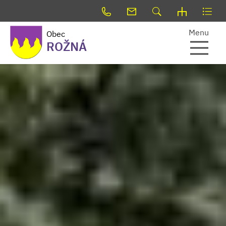
Menu
Obec
ROŽNÁ