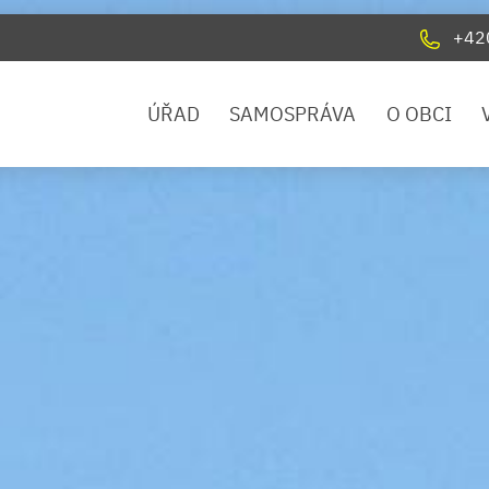
+42
ÚŘAD
SAMOSPRÁVA
O OBCI