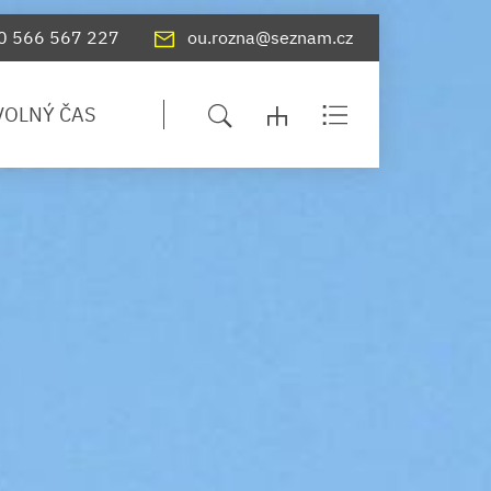
0 566 567 227
ou.rozna@seznam.cz
VOLNÝ ČAS