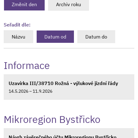
Změnit den
Archiv roku
Seřadit dle:
Názvu
Datum od
Datum do
Informace
Uzavírka III/38710 Rožná - výlukové jízdní řády
14.5.2026 – 11.9.2026
Mikroregion Bystřicko
Návrh závěrečného účtu Mikroregionu Bystřicko