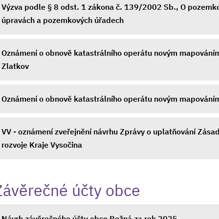
Výzva podle § 8 odst. 1 zákona č. 139/2002 Sb., O pozemk
úpravách a pozemkových úřadech
Oznámení o obnově katastrálního operátu novým mapováním 
Zlatkov
Oznámení o obnově katastrálního operátu novým mapováním
VV - oznámení zveřejnění návrhu Zprávy o uplatňování Zása
rozvoje Kraje Vysočina
Závěrečné účty obce
Návrh závěrečného účtu obce Rožná za rok 2025