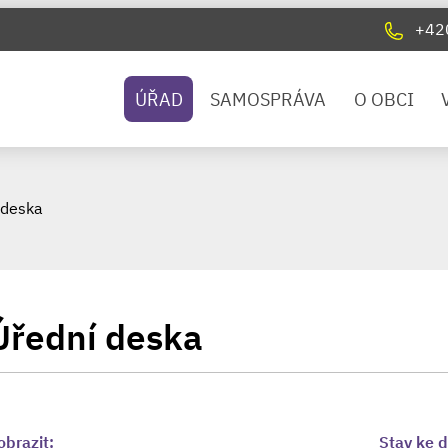
+42
ÚŘAD
SAMOSPRÁVA
O OBCI
 deska
Úřední deska
obrazit:
Stav ke 