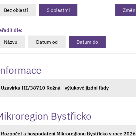
Bez oblastí
S oblastmi
Změni
eřadit dle:
Názvu
Datum od
Datum do
Informace
Uzavírka III/38710 Rožná - výlukové jízdní řády
Mikroregion Bystřicko
Rozpočet a hospodaření Mikroregionu Bystřicko v roce 2026