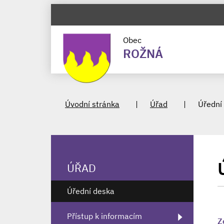
Obec
ROŽNÁ
Úvodní stránka
Úřad
Úřední
ÚŘAD
Úřední deska
Přístup k informacím
Z