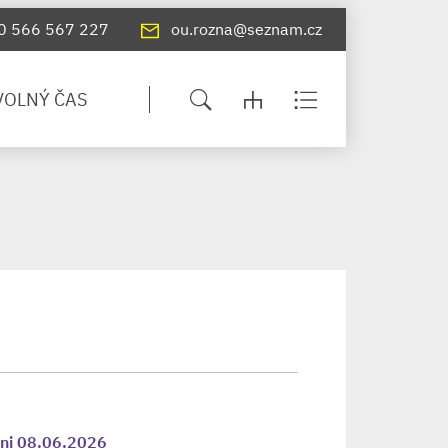
0 566 567 227
ou.rozna@seznam.cz
VOLNÝ ČAS
dni 08.06.2026