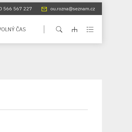
0 566 567 227
ou.rozna@seznam.cz
VOLNÝ ČAS