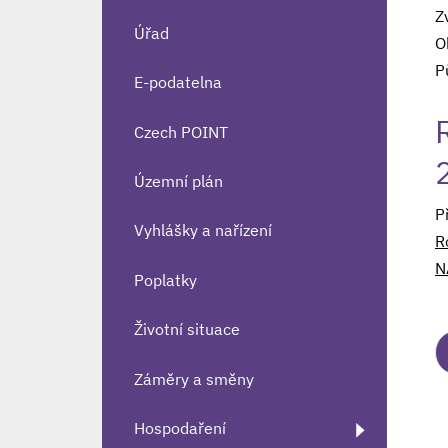
Z
Úřad
O
P
E-podatelna
Czech POINT
Územní plán
P
Vyhlášky a nařízení
R
N
Poplatky
Životní situace
Záměry a směny
Hospodaření