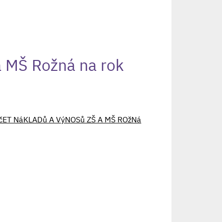
a MŠ Rožná na rok
POčET NáKLADů A VýNOSů ZŠ A MŠ ROžNá