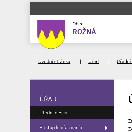
Obec
ROŽNÁ
Úvodní stránka
Úřad
Úřední
ÚŘAD
Úřední deska
Z
Přístup k informacím
Z