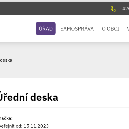
+42
ÚŘAD
SAMOSPRÁVA
O OBCI
 deska
Úřední deska
načka:
veřejnit od: 15.11.2023