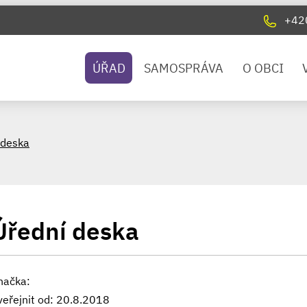
+42
ÚŘAD
SAMOSPRÁVA
O OBCI
 deska
Úřední deska
načka:
veřejnit od: 20.8.2018