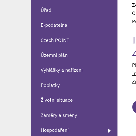
Z
Úřad
O
P
E-podatelna
Czech POINT
Územní plán
P
Vyhlášky a nařízení
I
Z
Poplatky
Životní situace
Záměry a směny
Hospodaření