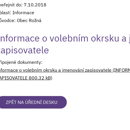
veřejnit do: 7.10.2018
blast: Informace
ůvodce: Obec Rožná
Informace o volebním okrsku a
zapisovatele
řipojené dokumenty:
nformace o volebním okrsku a jmenování zapisovatele (IN
APISOVATELE 800.32 kB)
ZPĚT NA ÚŘEDNÍ DESKU