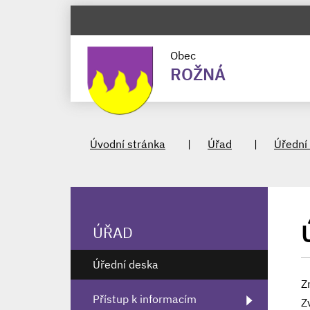
Obec
ROŽNÁ
Úvodní stránka
Úřad
Úřední
ÚŘAD
Úřední deska
Z
Přístup k informacím
Z