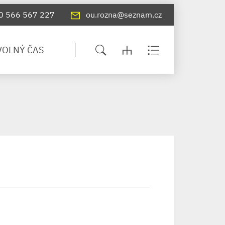
0 566 567 227
ou.rozna@seznam.cz
VOLNÝ ČAS