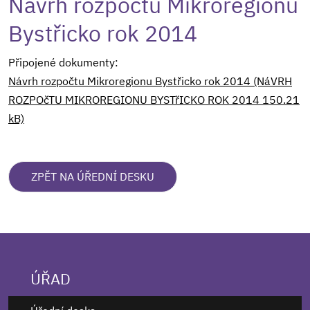
Návrh rozpočtu Mikroregionu
Bystřicko rok 2014
Připojené dokumenty:
Návrh rozpočtu Mikroregionu Bystřicko rok 2014 (NáVRH
ROZPOčTU MIKROREGIONU BYSTřICKO ROK 2014 150.21
kB)
ZPĚT NA ÚŘEDNÍ DESKU
ÚŘAD