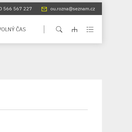
0 566 567 227
ou.rozna@seznam.cz
VOLNÝ ČAS