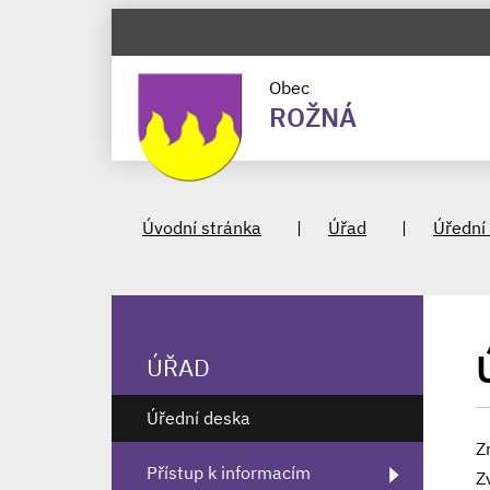
Obec
ROŽNÁ
Úvodní stránka
Úřad
Úřední
ÚŘAD
Úřední deska
Z
Přístup k informacím
Z