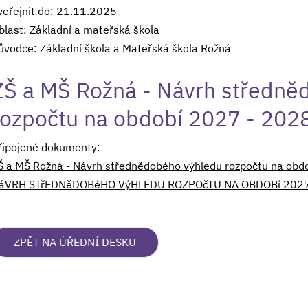
veřejnit do: 21.11.2025
blast: Základní a mateřská škola
ůvodce: Základní škola a Mateřská škola Rožná
ZŠ a MŠ Rožná - Návrh středně
rozpočtu na období 2027 - 202
řipojené dokumenty:
Š a MŠ Rožná - Návrh střednědobého výhledu rozpočtu na obd
áVRH STřEDNěDOBéHO VýHLEDU ROZPOčTU NA OBDOBí 2027 
ZPĚT NA ÚŘEDNÍ DESKU