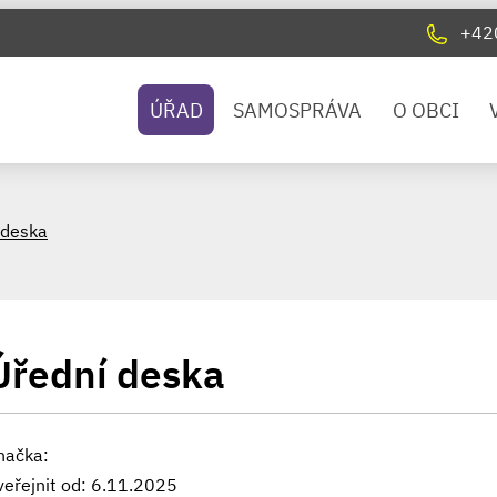
+42
ÚŘAD
SAMOSPRÁVA
O OBCI
 deska
Úřední deska
načka:
veřejnit od: 6.11.2025