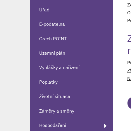
Z
Úřad
O
P
E-podatelna
Czech POINT
Územní plán
P
Vyhlášky a nařízení
Z
N
Poplatky
Životní situace
Záměry a směny
Hospodaření