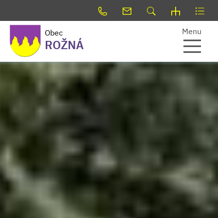
Menu
Obec
ROŽNÁ