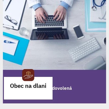
Zveřejněno
23. 7. 2026
Obec na dlani
MUDr. Milan Lukáš - dovolená
MOBILNÍ APLIKACE
MUDr. Milan Lukáš
oznamuje pacientům, že ve dnech