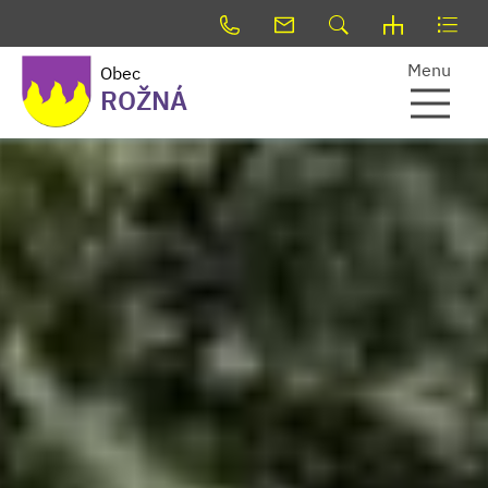
Menu
Obec
ROŽNÁ