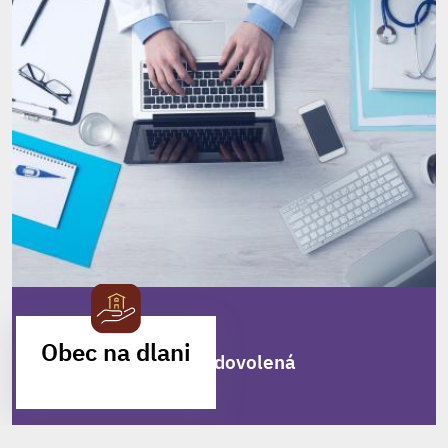
Zveřejněno
23. 7. 2026
Obec na dlani
MUDr. Milan Lukáš - dovolená
MOBILNÍ APLIKACE
MUDr. Milan Lukáš
oznamuje pacientům, že ve dnech