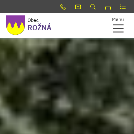
Menu
Obec
ROŽNÁ