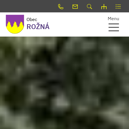
Menu
Obec
ROŽNÁ