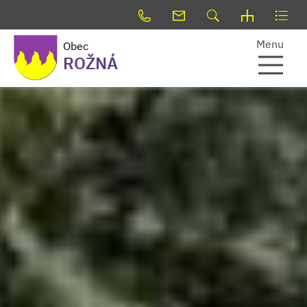
Menu
Obec
ROŽNÁ