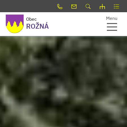
Menu
Obec
ROŽNÁ