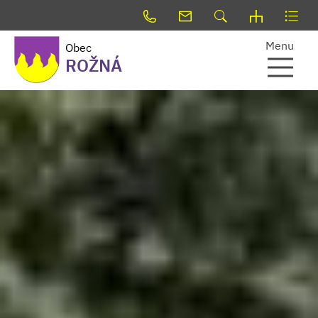
Menu
Obec
ROŽNÁ