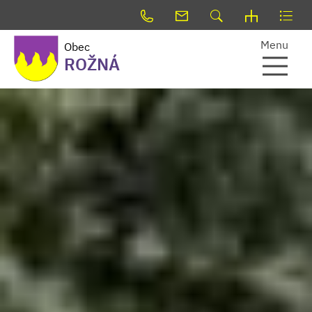
Menu
Obec
ROŽNÁ