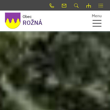
Menu
Obec
ROŽNÁ