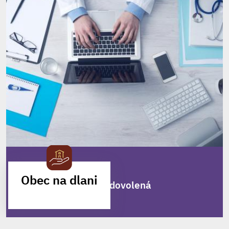
Zveřejněno
23. 7. 2026
Obec na dlani
MUDr. Milan Lukáš - dovolená
MOBILNÍ APLIKACE
MUDr. Milan Lukáš
oznamuje pacientům, že ve dnech