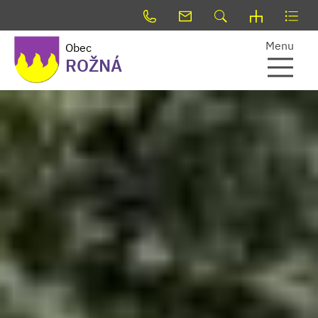
Menu
Obec
ROŽNÁ