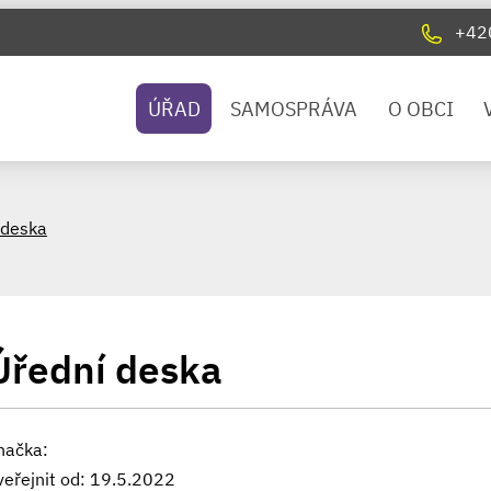
+42
ÚŘAD
SAMOSPRÁVA
O OBCI
 deska
Úřední deska
načka:
veřejnit od: 19.5.2022