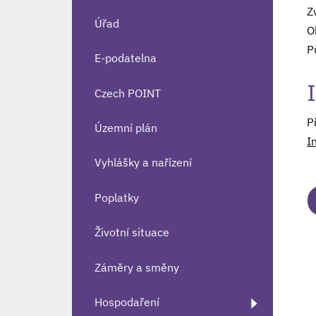
Z
Úřad
O
P
E-podatelna
Czech POINT
P
Územní plán
I
Vyhlášky a nařízení
Poplatky
Životní situace
Záměry a směny
Hospodaření