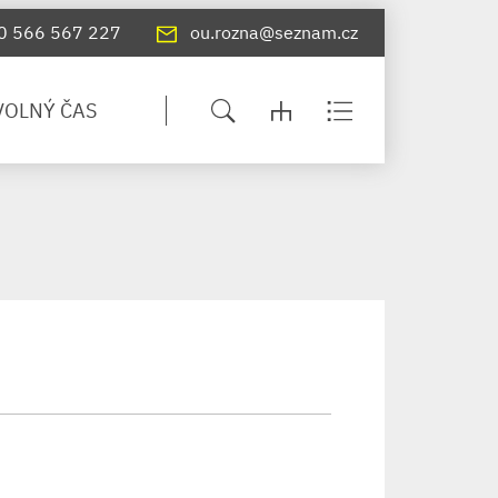
0 566 567 227
ou.rozna@seznam.cz
VOLNÝ ČAS