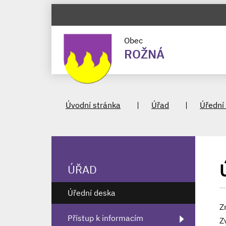
Obec
ROŽNÁ
Úvodní stránka
Úřad
Úřední
ÚŘAD
Úřední deska
Z
Přístup k informacím
Z