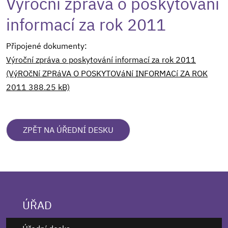
Výroční zpráva o poskytování
informací za rok 2011
Připojené dokumenty:
Výroční zpráva o poskytování informací za rok 2011
(VýROčNí ZPRáVA O POSKYTOVáNí INFORMACí ZA ROK
2011 388.25 kB)
ZPĚT NA ÚŘEDNÍ DESKU
ÚŘAD