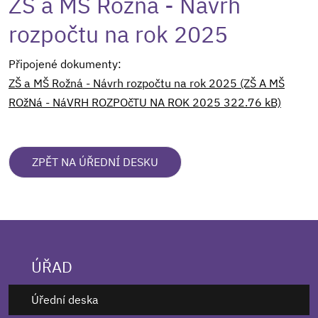
ZŠ a MŠ Rožná - Návrh
rozpočtu na rok 2025
Připojené dokumenty:
ZŠ a MŠ Rožná - Návrh rozpočtu na rok 2025 (ZŠ A MŠ
ROžNá - NáVRH ROZPOčTU NA ROK 2025 322.76 kB)
ZPĚT NA ÚŘEDNÍ DESKU
ÚŘAD
Úřední deska