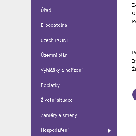
Z
Úřad
O
P
E-podatelna
Czech POINT
P
Územní plán
I
Z
Vyhlášky a nařízení
Poplatky
Životní situace
Záměry a směny
Hospodaření