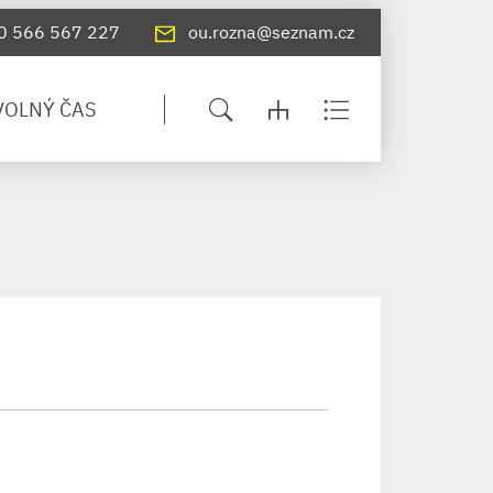
0 566 567 227
ou.rozna@seznam.cz
VOLNÝ ČAS