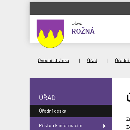
Obec
ROŽNÁ
Úvodní stránka
Úřad
Úřední
ÚŘAD
Úřední deska
Z
Přístup k informacím
Z