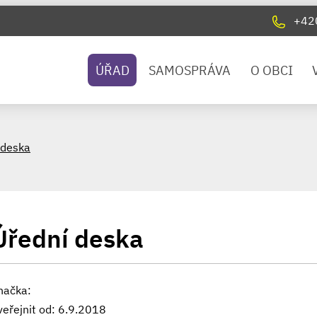
+42
ÚŘAD
SAMOSPRÁVA
O OBCI
 deska
Úřední deska
načka:
veřejnit od: 6.9.2018