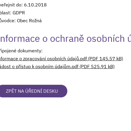
veřejnit do: 6.10.2018
blast: GDPR
ůvodce: Obec Rožná
Informace o ochraně osobních 
řipojené dokumenty:
nformace o zpracování osobních údajů.pdf (PDF 145.57 kB)
̌ádost o přístup k osobním údajům.pdf (PDF 525.91 kB)
ZPĚT NA ÚŘEDNÍ DESKU