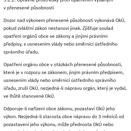
v přenesené působnosti
Dozor nad výkonem přenesené působnosti vykonává OkÚ,
pokud zvláštní zákon nestanoví jinak. Zjišťuje soulad
opatření orgánů obce se zákony a jinými právními
předpisy, s usnesením vlády nebo směrnicí ústředního
správního úřadu.
Opatření orgánu obce v otázkách přenesené působnosti,
které je v rozporu se zákonem, jiným právním předpisem,
usnesením vlády nebo směrnicí ústředního správního
úřadu, zruší OkÚ, nezjedná-li nápravu orgán, který je vydal,
ve lhůtě stanovené OkÚ.
Odporuje-li nařízení obce zákonu, pozastaví OkÚ jeho
výkon. Nezjedná-li starosta obce nápravu do 3 měsíců od
pozastavení jeho výkonu, může přednosta OkÚ nebo