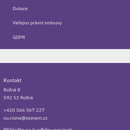
Dotace
Veřejno právní smlouvy
GDPR
Kontakt
Rožná 8
592 52 Rožná
+420 566 567 227
ou.rozna@seznam.cz
Přihlašte se k odběru novinek