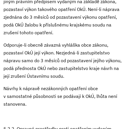
jiným právním předpisem vydaným na základě zákona,
pozastaví výkon takového opatření OkÚ. Není-li náprava
zjednána do 3 měsíců od pozastavení výkonu opatření,
podá OkÚ žalobu k příslušnému krajskému soudu na
zrušení tohoto opatření.
Odporuje-li obecně závazná vyhláška obce zákonu,
pozastaví OkÚ její výkon. Nezjedná-li zastupitelstvo
nápravu samo do 3 měsíců od pozastavení jejího výkonu,
podá přednosta OkÚ nebo zastupitelstvo kraje návrh na
její zrušení Ústavnímu soudu.
Návrhy k nápravě nezákonných opatření obce
v samostatné působnosti se podávají k OkÚ, lhůta není
stanovena.
5.2.2. Opravné prostředky proti opatřením vydaným