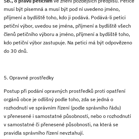
Sb., o právu petičním
ve znění pozdějších předpisů. Petice
musí být písemná a musí být pod ní uvedeno jméno,
příjmení a bydliště toho, kdo ji podává. Podává-li petici
petiční výbor, uvedou se jména, příjmení a bydliště všech
členů petičního výboru a jméno, příjmení a bydliště toho,
kdo petiční výbor zastupuje. Na petici má být odpovězeno
do 30 dnů.
5. Opravné prostředky
Postup při podání opravných prostředků proti opatření
orgánů obce je odlišný podle toho, zda se jedná o
rozhodnutí ve správním řízení (podle správního řádu)
v přenesené i samostatné působnosti, nebo o rozhodnutí
v samostatné či přenesené působnosti, na která se
pravidla správního řízení nevztahují.