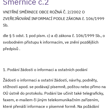
Směrnice č.2
VNITŘNÍ SMĚRNICE OBCE ROŽNÁ Č. 2/2002 O
ZVEŘEJŇOVÁNÍ INFORMACÍ PODLE ZÁKONA č. 106/1999
Sb.
dle § 5 odst. 1 pod písm. c) a d) zákona č. 106/1999 Sb., o
svobodném přístupu k informacím, ve znění pozdějších
předpisů .
1. Podání žádosti o informaci a ostatních podání
Žádosti o informaci a ostatní žádosti, návrhy, podněty,
stížnosti apod. se podávají písemně, poštou nebo přímo na
OÚ ústně do protokolu. Podání lze učinit také telegraficky,
faxem, e-mailem či jiným telekomunikačním zařízením,
které přenáší informace v písemné formě. Na požádání