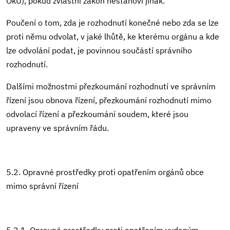
OkÚ), pokud zvláštní zákon nestanoví jinak.
Poučení o tom, zda je rozhodnutí konečné nebo zda se lze
proti němu odvolat, v jaké lhůtě, ke kterému orgánu a kde
lze odvolání podat, je povinnou součástí správního
rozhodnutí.
Dalšími možnostmi přezkoumání rozhodnutí ve správním
řízení jsou obnova řízení, přezkoumání rozhodnutí mimo
odvolací řízení a přezkoumání soudem, které jsou
upraveny ve správním řádu.
5.2. Opravné prostředky proti opatřením orgánů obce
mimo správní řízení
5.2.1. Opravné prostředky proti opatřením vydaným