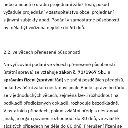
nebo alespoň o stadiu projednání záležitosti, pokud
vyžaduje projednání v zastupitelstvu obce, projednání
s jinými subjekty apod. Podání v samostatné působnosti
by měla být vyřízena nejdéle do 60 dnů.
2.2. ve věcech přenesené působnosti
Na vyřizování podání ve věcech přenesené působnosti
(státní správa) se vztahuje
zákon č. 71/1967 Sb., o
správním řízení (správní řád)
ve znění pozdějších předpisů,
pokud zvláštní zákon nestanoví jinak. Podle správního řádu
se v jednoduchých věcech, zejména lze-li rozhodnout na
podkladě předložených dokladů, rozhoduje bezodkladně.
V ostatních případech, pokud zvláštní předpis nestanoví
jinak, je orgán povinen rozhodnout do 30 dnů, ve zvláště
složitých případech nejdéle do 60 dnů. Přerušení řízení se