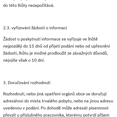
do této lhůty nezapočítává.
2.3. vyřizování žádosti o informaci
Žádost o poskytnutí informace se vyřizuje ve lhůtě
nejpozději do 15 dnů od přijetí podání nebo od upřesnění
žádosti, lhůtu je možné prodloužit ze závažných důvodů,
nejvýše však o 10 dní.
3. Doručování rozhodnutí
Rozhodnutí, nebo jiná opatření orgánů obce se doručují
adresátovi do místa trvalého pobytu, nebo na jinou adresu
uvedenou v podání. Po dohodě může adresát písemnost
převzít u příslušného pracovníka, kterému potvrdí příjem