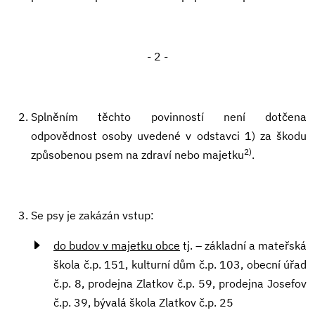
- 2 -
Splněním těchto povinností není dotčena
odpovědnost osoby uvedené v odstavci 1) za škodu
2)
způsobenou psem na zdraví nebo majetku
.
Se psy je zakázán vstup:
do budov v majetku obce
tj. – základní a mateřská
škola č.p. 151, kulturní dům č.p. 103, obecní úřad
č.p. 8, prodejna Zlatkov č.p. 59, prodejna Josefov
č.p. 39, bývalá škola Zlatkov č.p. 25