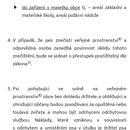
do zařízení v majetku obce
tj. – areál základní a
mateřské školy, areál požární nádrže
1)
V případě, že pes znečistí veřejné prostranství
a
odpovědná osoba zanedbá povinnost úklidu tohoto
znečištění, bude se jednat o přestupek postižitelný dle
3)
zákona
.
Psi pohybující se volně na veřejném
1)
prostranství
obce bez dohledu držitele a obtěžující a
ohrožující občany budou považováni za opuštěná nebo
toulavá zvířata a mohou být odchyceni odchytovou
službou. Náklady, které vzniknou v souvislosti
s odchytem a umístěním psa v útulku je držitel psa