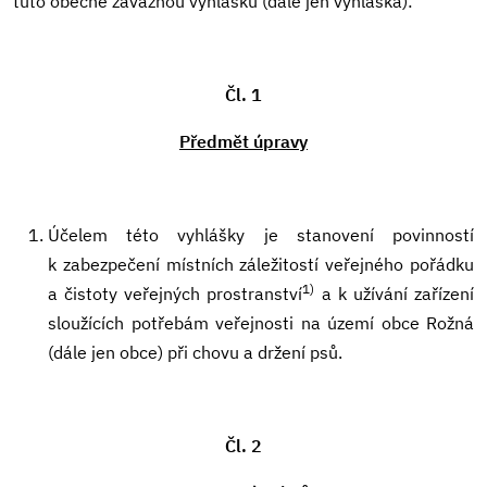
tuto obecně závaznou vyhlášku (dále jen vyhláška):
Čl. 1
Předmět úpravy
Účelem této vyhlášky je stanovení povinností
k zabezpečení místních záležitostí veřejného pořádku
1)
a čistoty veřejných prostranství
a k užívání zařízení
sloužících potřebám veřejnosti na území obce Rožná
(dále jen obce) při chovu a držení psů.
Čl. 2