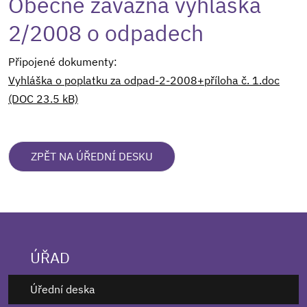
Obecně závazná vyhláška
2/2008 o odpadech
Připojené dokumenty:
Vyhláška o poplatku za odpad-2-2008+příloha č. 1.doc
(DOC 23.5 kB)
ZPĚT NA ÚŘEDNÍ DESKU
ÚŘAD
Úřední deska