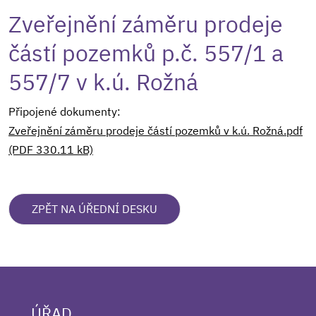
Zveřejnění záměru prodeje
částí pozemků p.č. 557/1 a
557/7 v k.ú. Rožná
Připojené dokumenty:
Zveřejnění záměru prodeje částí pozemků v k.ú. Rožná.pdf
(PDF 330.11 kB)
ZPĚT NA ÚŘEDNÍ DESKU
ÚŘAD