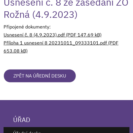
Usnesení č. 8 ze zasedání ZO
Rožná (4.9.2023)
Připojené dokumenty:
Usnesení č. 8 (4.9.2023).pdf (PDF 147.69 kB)
Příloha 1 usnesení 8 20231011_09333101.pdf (PDF
653.08 kB)
ZPĚT NA ÚŘEDNÍ DESKU
ÚŘAD