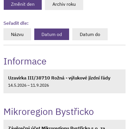
Změnit den
Archiv roku
Seřadit dle:
Názvu
Datum od
Datum do
Informace
Uzavírka III/38710 Rožná - výlukové jízdní řády
14.5.2026 – 11.9.2026
Mikroregion Bystřicko
Závěrečný účet Mikroregionu Bystřicko s.o. za