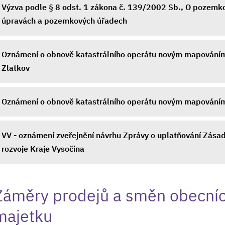
Výzva podle § 8 odst. 1 zákona č. 139/2002 Sb., O pozemk
úpravách a pozemkových úřadech
Oznámení o obnově katastrálního operátu novým mapováním 
Zlatkov
Oznámení o obnově katastrálního operátu novým mapováním
VV - oznámení zveřejnění návrhu Zprávy o uplatňování Zása
rozvoje Kraje Vysočina
Záměry prodejů a směn obecní
majetku