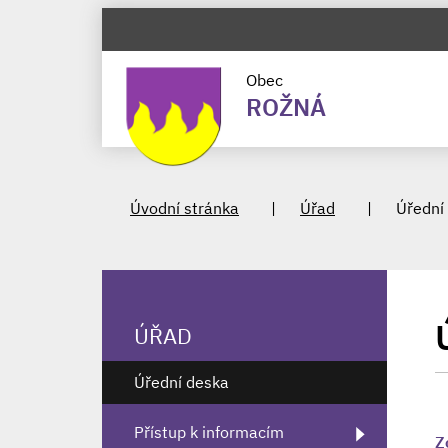
Obec
ROŽNÁ
Úvodní stránka
Úřad
Úřední
ÚŘAD
Úřední deska
Přístup k informacím
Z