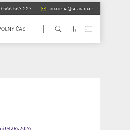
0 566 567 227
ou.rozna@seznam.cz
VOLNÝ ČAS
dni 04.06.2026