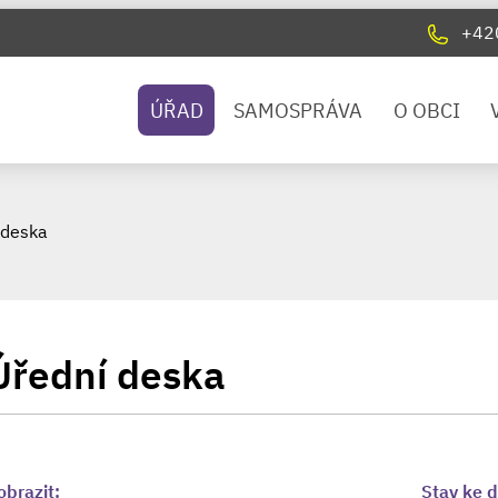
+42
ÚŘAD
SAMOSPRÁVA
O OBCI
 deska
Úřední deska
obrazit:
Stav ke 