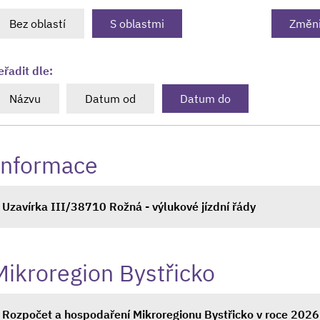
Bez oblastí
S oblastmi
Změni
eřadit dle:
Názvu
Datum od
Datum do
Informace
Uzavírka III/38710 Rožná - výlukové jízdní řády
Mikroregion Bystřicko
Rozpočet a hospodaření Mikroregionu Bystřicko v roce 2026