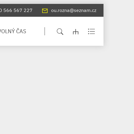
0 566 567 227
ou.rozna@seznam.cz
VOLNÝ ČAS