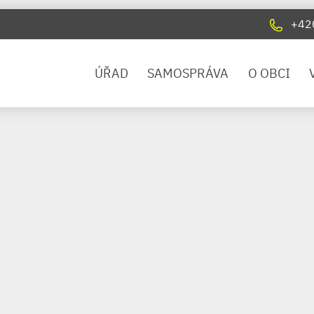
+42
ÚŘAD
SAMOSPRÁVA
O OBCI