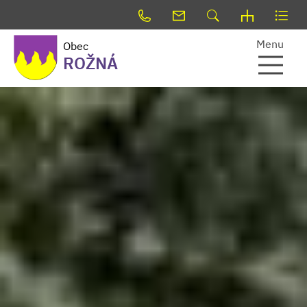
Menu
Obec
ROŽNÁ