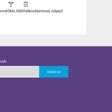
evné
Sklo bílé
Velkoobjemový odpad
inek
Odebírat
h