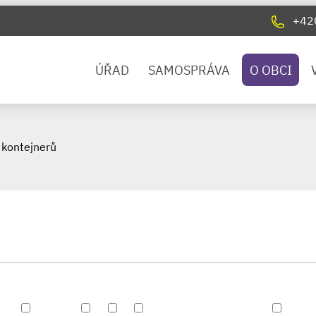
+42
ÚŘAD
SAMOSPRÁVA
O OBCI
kontejnerů