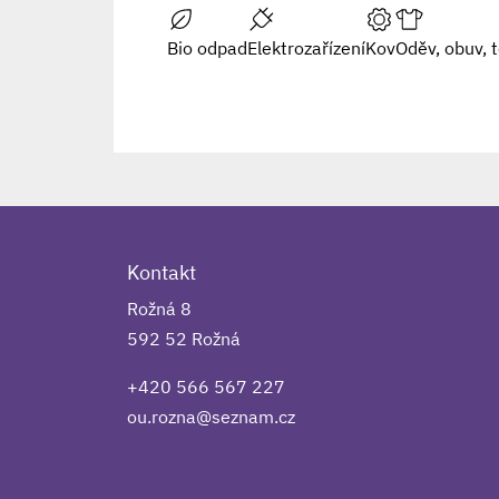
Bio odpad
Elektrozařízení
Kov
Oděv, obuv, t
Kontakt
Rožná 8
592 52 Rožná
+420 566 567 227
ou.rozna@seznam.cz