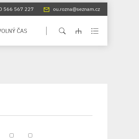
0 566 567 227
ou.rozna@seznam.cz
VOLNÝ ČAS
+
−
Leaflet
|
©
OpenStreetMap