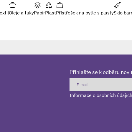
extil
Oleje a tuky
Papír
Plast
Přístřešek na pytle s plasty
Sklo bar
Přihlašte se k odběru nov
Informace o osobních údajíc