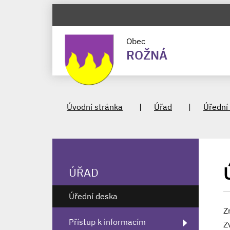
Obec
ROŽNÁ
Úvodní stránka
Úřad
Úřední
ÚŘAD
Úřední deska
Z
Přístup k informacím
Z