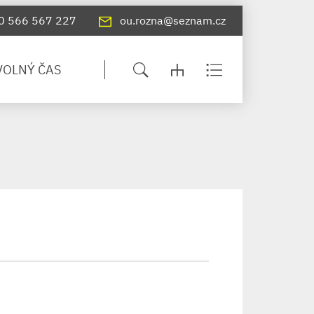
0 566 567 227
ou.rozna@seznam.cz
VOLNÝ ČAS