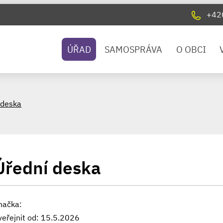
+42
ÚŘAD
SAMOSPRÁVA
O OBCI
 deska
Úřední deska
načka:
veřejnit od: 15.5.2026