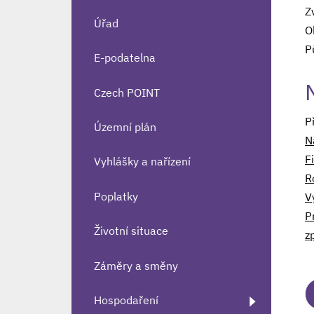
Z
Úřad
O
P
E-podatelna
Czech POINT
P
Územní plán
N
F
Vyhlášky a nařízení
R
Poplatky
V
P
Životní situace
z
Záměry a směny
Hospodaření