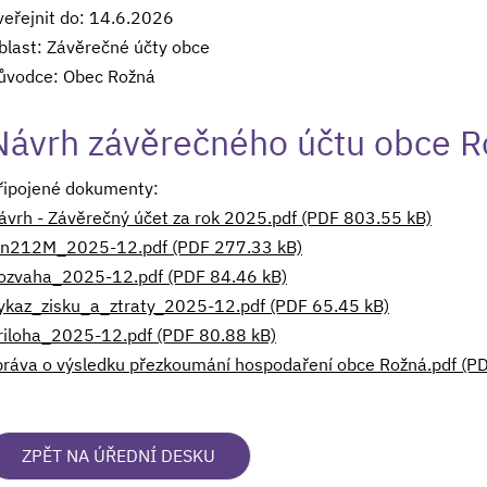
veřejnit do: 14.6.2026
blast: Závěrečné účty obce
ůvodce: Obec Rožná
Návrh závěrečného účtu obce R
řipojené dokumenty:
ávrh - Závěrečný účet za rok 2025.pdf (PDF 803.55 kB)
in212M_2025-12.pdf (PDF 277.33 kB)
ozvaha_2025-12.pdf (PDF 84.46 kB)
ykaz_zisku_a_ztraty_2025-12.pdf (PDF 65.45 kB)
riloha_2025-12.pdf (PDF 80.88 kB)
práva o výsledku přezkoumání hospodaření obce Rožná.pdf (P
ZPĚT NA ÚŘEDNÍ DESKU