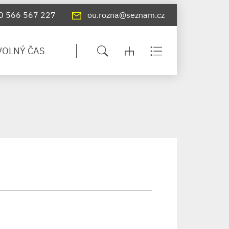
0 566 567 227
ou.rozna@seznam.cz
VOLNÝ ČAS