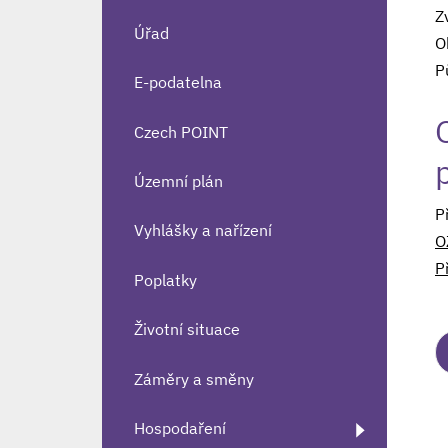
Z
Úřad
O
P
E-podatelna
Czech POINT
Územní plán
P
Vyhlášky a nařízení
OZ
Pr
Poplatky
Životní situace
Záměry a směny
Hospodaření