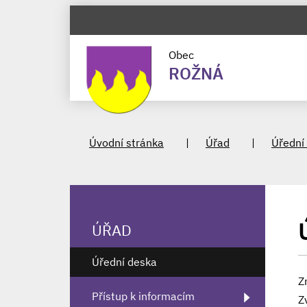
Obec
ROŽNÁ
Úvodní stránka
Úřad
Úřední
ÚŘAD
Úřední deska
Z
Přístup k informacím
Z