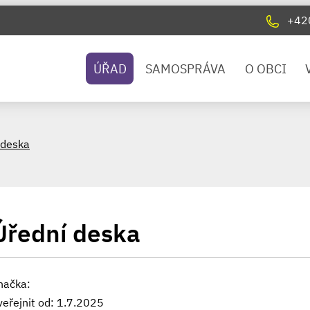
+42
ÚŘAD
SAMOSPRÁVA
O OBCI
 deska
Úřední deska
načka:
veřejnit od: 1.7.2025