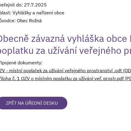
veřejnit do: 27.7.2025
blast: Vyhlášky a nařízení obce
ůvodce: Obec Rožná
Obecně závazná vyhláška obce 
poplatku za užívání veřejného p
řipojené dokumenty:
V - místní poplatek za užívání veřejného prostranství .odt (
̌íloha č. 1 OZV o místním poplatku za užívání veř. prostr.pdf
ZPĚT NA ÚŘEDNÍ DESKU